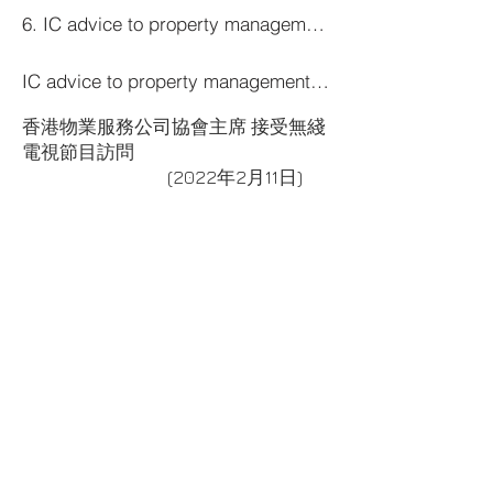
6. IC advice to property management _CHP_Chi_CLEAN v3
IC advice to property management_CHP_ENG_CLEAN v3.docx
香港物業服務公司協會主席 接受無綫
電視節目訪問
(2022年2月11日)
All rights reserved © copy right for The
Hong Kong Association of Property
Services Agents
& Kristy,Ng Kit Ying