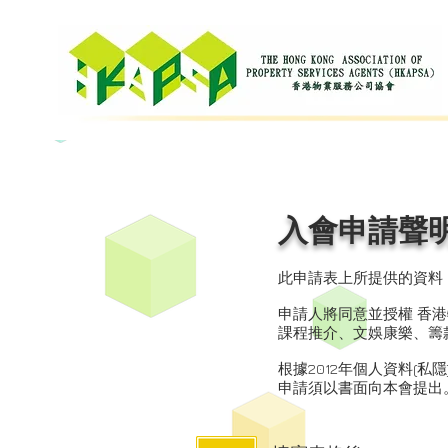
THE CHIK
S
入會申請聲
此申請表上所提供的資料
申請人將同意並授權 香
課程推介、文娛康樂、籌
根據2012年個人資料(私
申請須以書面向本會提出