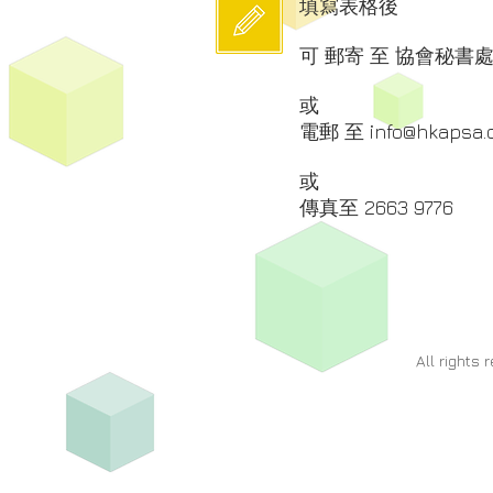
​填寫表格後
可 郵寄 至 協會秘書
或
電郵 至
info@hkapsa
或
傳真至 2663 9776
All rights