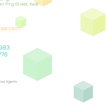
n Ping Street, Kwai
psa.com
3983
776
ices Agents