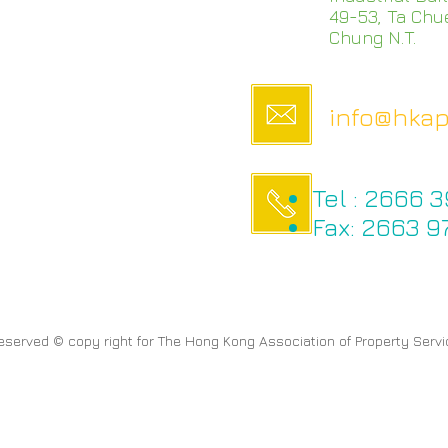
49-53, Ta Chue
Chung N.T.
info@hka
Tel : 2666 
Fax: 2663 9
 reserved © copy right for The Hong Kong Association of Property Serv
& Kristy,Ng Kit Ying