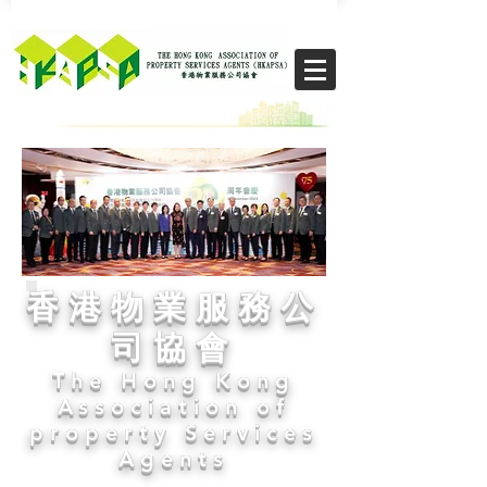
​THE CHIKS
香港物業服務公
司協會
The Hong Kong
Association of
property Services
Agents